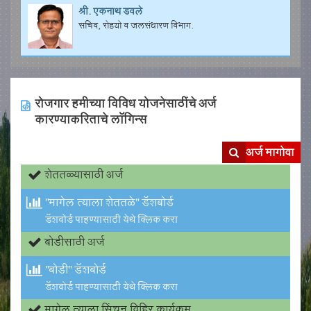
श्री. एकनाथ डवले
सचिव, रोहयो व जलसंधारण विभाग.
रोजगार हमीच्या विविध योजनेसाठींचे अर्ज
कारण्याकरिताचे लॉगिन्स
अर्ज मागोवा
शेततळ्यासाठी अर्ज
"मागेल त्याला शेततळे" डॅशबोर्ड
डॅशबोर्ड पाहण्यासाठी येथे क्लिक करा
बोडीसाठी अर्ज
"बोडी" डॅशबोर्ड
डॅशबोर्ड पाहण्यासाठी येथे क्लिक करा